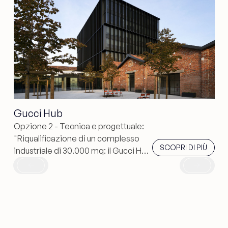
Gucci Hub
Opzione 2 - Tecnica e progettuale:
"Riqualificazione di un complesso
scopri di più
SCOPRI DI PIÙ
industriale di 30.000 mq: il Gucci Hub
di piuarch valorizza l'architettura
originale anni '20 con capannone a
shed, torre di 6 piani e spazi per
eventi. Un progetto che crea un
dialogo tra volumi storici e interventi
contemporanei nel cuore di Milano.